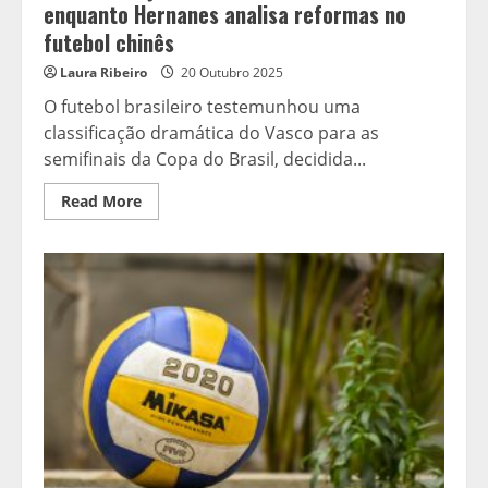
enquanto Hernanes analisa reformas no
futebol chinês
Laura Ribeiro
20 Outubro 2025
O futebol brasileiro testemunhou uma
classificação dramática do Vasco para as
semifinais da Copa do Brasil, decidida...
Read
Read More
more
about
Vasco
avança
na
Copa
do
Brasil
após
drama,
enquanto
Hernanes
analisa
reformas
no
futebol
chinês