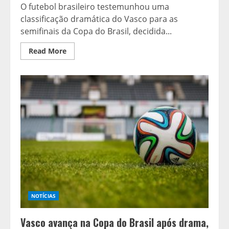
O futebol brasileiro testemunhou uma
classificação dramática do Vasco para as
semifinais da Copa do Brasil, decidida...
Read
Read More
more
about
Vasco
avança
na
Copa
do
Brasil
após
drama,
enquanto
Hernanes
analisa
reformas
no
futebol
chinês
NOTÍCIAS
Vasco avança na Copa do Brasil após drama,