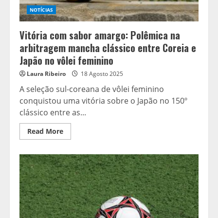
NOTÍCIAS
Vitória com sabor amargo: Polêmica na
arbitragem mancha clássico entre Coreia e
Japão no vôlei feminino
Laura Ribeiro
18 Agosto 2025
A seleção sul-coreana de vôlei feminino
conquistou uma vitória sobre o Japão no 150º
clássico entre as...
Read
Read More
more
about
Vitória
com
sabor
amargo:
Polêmica
na
arbitragem
mancha
clássico
entre