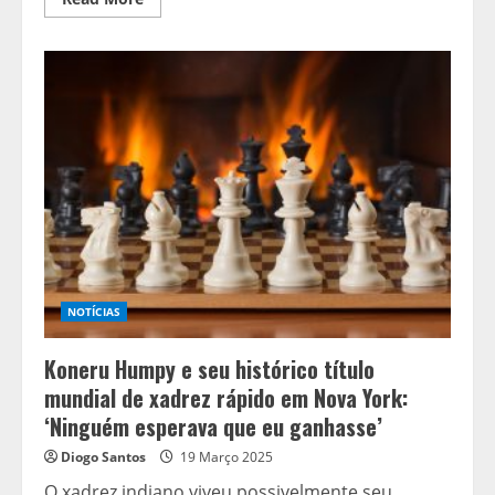
more
about
Scheffler
domina
CJ
CUP
Byron
Nelson
com
vitória
histórica
e
embolsa
US$
1,78
milhão
NOTÍCIAS
Koneru Humpy e seu histórico título
mundial de xadrez rápido em Nova York:
‘Ninguém esperava que eu ganhasse’
Diogo Santos
19 Março 2025
O xadrez indiano viveu possivelmente seu