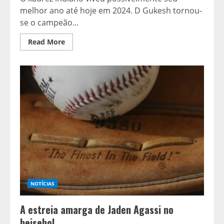
melhor ano até hoje em 2024. D Gukesh tornou-
se o campeão...
Read
Read More
more
about
Koneru
Humpy
e
seu
histórico
título
mundial
de
xadrez
rápido
em
Nova
York:
‘Ninguém
esperava
que
eu
ganhasse’
NOTÍCIAS
A estreia amarga de Jaden Agassi no
beisebol