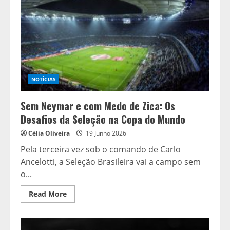
NOTÍCIAS
Sem Neymar e com Medo de Zica: Os
Desafios da Seleção na Copa do Mundo
Célia Oliveira
19 Junho 2026
Pela terceira vez sob o comando de Carlo
Ancelotti, a Seleção Brasileira vai a campo sem
o...
Read
Read More
more
about
Sem
Neymar
e