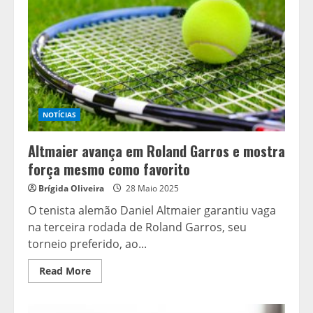
confronto
equilibrado
na
Série
B
NOTÍCIAS
Altmaier avança em Roland Garros e mostra
força mesmo como favorito
Brígida Oliveira
28 Maio 2025
O tenista alemão Daniel Altmaier garantiu vaga
na terceira rodada de Roland Garros, seu
torneio preferido, ao...
Read
Read More
more
about
Altmaier
avança