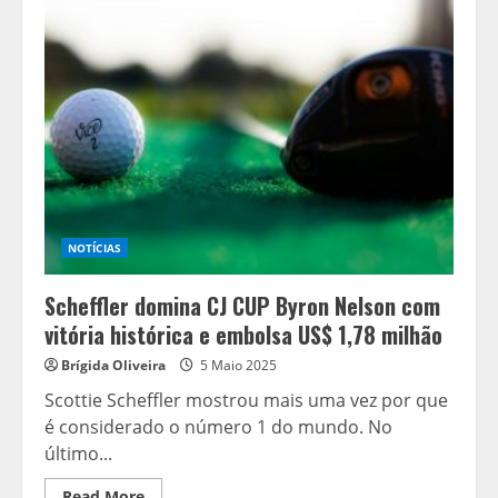
em
Roland
Garros
e
mostra
força
mesmo
como
favorito
NOTÍCIAS
Scheffler domina CJ CUP Byron Nelson com
vitória histórica e embolsa US$ 1,78 milhão
Brígida Oliveira
5 Maio 2025
Scottie Scheffler mostrou mais uma vez por que
é considerado o número 1 do mundo. No
último...
Read
Read More