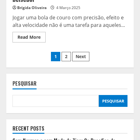
Brígida Oliveira
4 Março 2025
Jogar uma bola de couro com precisão, efeito e
alta velocidade não é uma tarefa para aqueles...
Read
Read More
more
about
A
Paginação
estreia
1
2
Next
amarga
de
dos
Jaden
Agassi
no
conteúdos
beisebol
PESQUISAR
PESQUISAR
RECENT POSTS