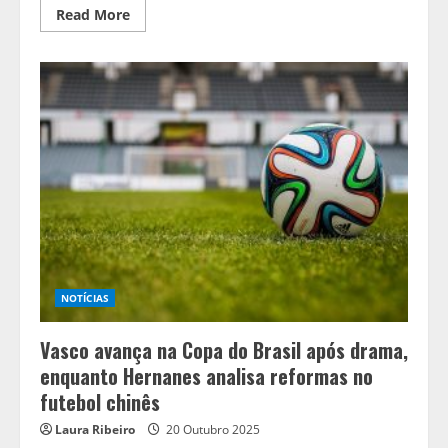
Read
Read More
more
about
Embalado
por
goleada
no
Estadual,
Athletico
vira
a
chave
para
confronto
direto
no
Brasileirão
NOTÍCIAS
Vasco avança na Copa do Brasil após drama,
enquanto Hernanes analisa reformas no
futebol chinês
Laura Ribeiro
20 Outubro 2025