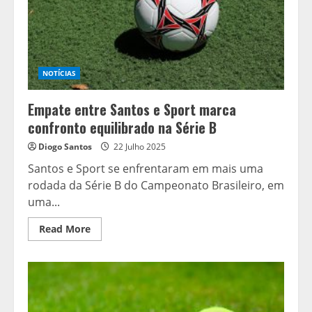
Coreia
e
Japão
no
vôlei
feminino
NOTÍCIAS
Empate entre Santos e Sport marca
confronto equilibrado na Série B
Diogo Santos
22 Julho 2025
Santos e Sport se enfrentaram em mais uma
rodada da Série B do Campeonato Brasileiro, em
uma...
Read
Read More
more
about
Empate
entre
Santos
e
Sport
marca