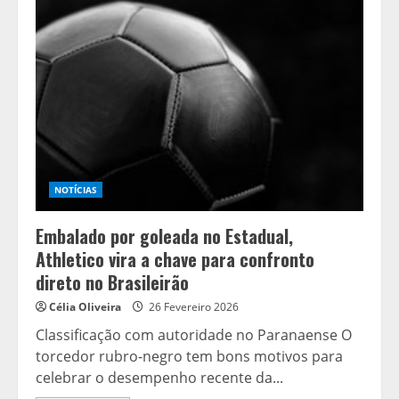
com
Medo
de
Zica:
Os
Desafios
da
Seleção
na
Copa
do
Mundo
NOTÍCIAS
Embalado por goleada no Estadual,
Athletico vira a chave para confronto
direto no Brasileirão
Célia Oliveira
26 Fevereiro 2026
Classificação com autoridade no Paranaense O
torcedor rubro-negro tem bons motivos para
celebrar o desempenho recente da...