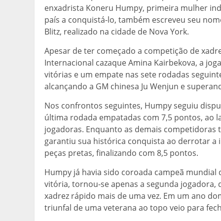
enxadrista Koneru Humpy, primeira mulher indi
país a conquistá-lo, também escreveu seu nom
Blitz, realizado na cidade de Nova York.
Apesar de ter começado a competição de xadre
Internacional cazaque Amina Kairbekova, a jo
vitórias e um empate nas sete rodadas seguint
alcançando a GM chinesa Ju Wenjun e superan
Nos confrontos seguintes, Humpy seguiu disp
última rodada empatadas com 7,5 pontos, ao la
jogadoras. Enquanto as demais competidoras
garantiu sua histórica conquista ao derrotar a
peças pretas, finalizando com 8,5 pontos.
Humpy já havia sido coroada campeã mundial 
vitória, tornou-se apenas a segunda jogadora, 
xadrez rápido mais de uma vez. Em um ano domi
triunfal de uma veterana ao topo veio para fe