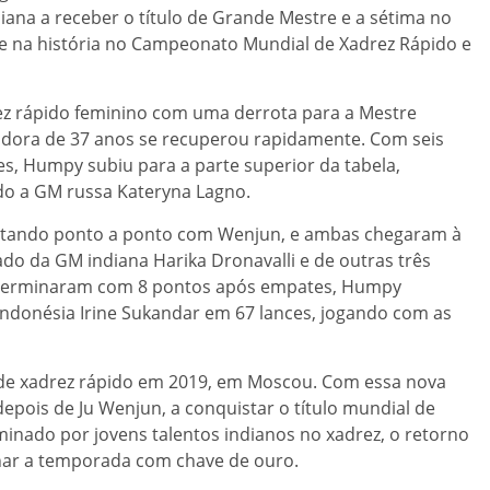
ana a receber o título de Grande Mestre e a sétima no
e na história no Campeonato Mundial de Xadrez Rápido e
z rápido feminino com uma derrota para a Mestre
gadora de 37 anos se recuperou rapidamente. Com seis
es, Humpy subiu para a parte superior da tabela,
do a GM russa Kateryna Lagno.
utando ponto a ponto com Wenjun, e ambas chegaram à
do da GM indiana Harika Dronavalli e de outras três
 terminaram com 8 pontos após empates, Humpy
 indonésia Irine Sukandar em 67 lances, jogando com as
de xadrez rápido em 2019, em Moscou. Com essa nova
depois de Ju Wenjun, a conquistar o título mundial de
nado por jovens talentos indianos no xadrez, o retorno
char a temporada com chave de ouro.