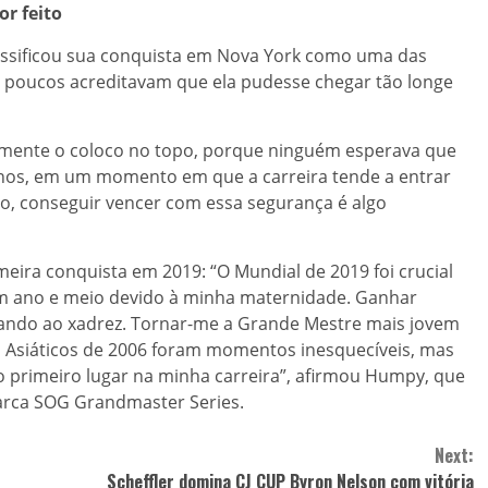
or feito
lassificou sua conquista em Nova York como uma das
e poucos acreditavam que ela pudesse chegar tão longe
lmente o coloco no topo, porque ninguém esperava que
anos, em um momento em que a carreira tende a entrar
ão, conseguir vencer com essa segurança é algo
eira conquista em 2019: “O Mundial de 2019 foi crucial
um ano e meio devido à minha maternidade. Ganhar
cando ao xadrez. Tornar-me a Grande Mestre mais jovem
s Asiáticos de 2006 foram momentos inesquecíveis, mas
o primeiro lugar na minha carreira”, afirmou Humpy, que
rca SOG Grandmaster Series.
Next:
Scheffler domina CJ CUP Byron Nelson com vitória