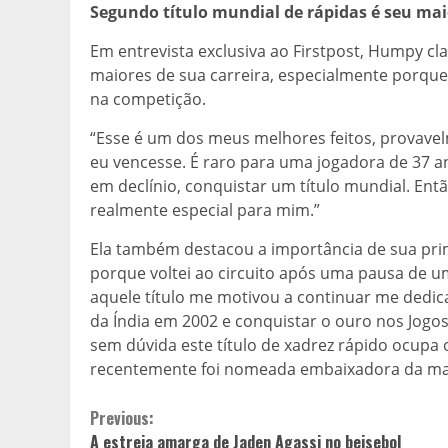
Segundo título mundial de rápidas é seu mai
Em entrevista exclusiva ao Firstpost, Humpy c
maiores de sua carreira, especialmente porqu
na competição.
“Esse é um dos meus melhores feitos, provave
eu vencesse. É raro para uma jogadora de 37 
em declínio, conquistar um título mundial. Ent
realmente especial para mim.”
Ela também destacou a importância de sua prim
porque voltei ao circuito após uma pausa de 
aquele título me motivou a continuar me dedi
da Índia em 2002 e conquistar o ouro nos Jogo
sem dúvida este título de xadrez rápido ocupa 
recentemente foi nomeada embaixadora da ma
Continue
Previous:
A estreia amarga de Jaden Agassi no beisebol