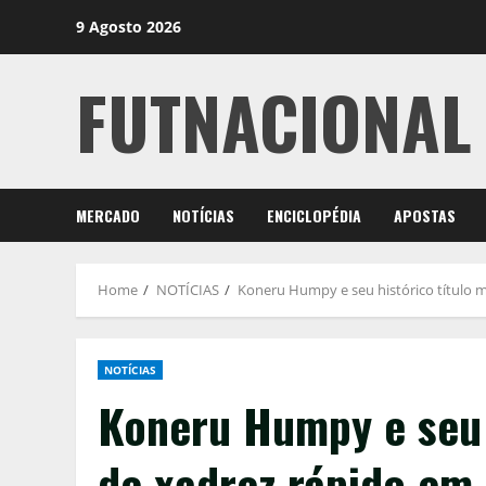
Skip
9 Agosto 2026
to
content
FUTNACIONAL
MERCADO
NOTÍCIAS
ENCICLOPÉDIA
APOSTAS
Home
NOTÍCIAS
Koneru Humpy e seu histórico título 
NOTÍCIAS
Koneru Humpy e seu 
de xadrez rápido em