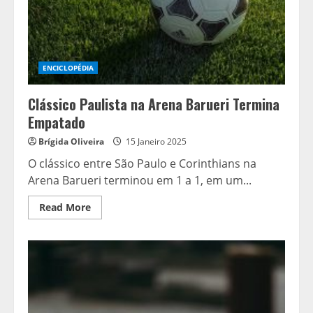
nos
pênaltis
ENCICLOPÉDIA
Clássico Paulista na Arena Barueri Termina
Empatado
Brígida Oliveira
15 Janeiro 2025
O clássico entre São Paulo e Corinthians na
Arena Barueri terminou em 1 a 1, em um...
Read
Read More
more
about
Clássico
Paulista
na
Arena
Barueri
Termina
Empatado