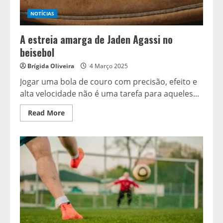
NOTÍCIAS
A estreia amarga de Jaden Agassi no
beisebol
Brígida Oliveira
4 Março 2025
Jogar uma bola de couro com precisão, efeito e
alta velocidade não é uma tarefa para aqueles...
Read
Read More
more
about
A
estreia
amarga
de
Jaden
Agassi
no
beisebol