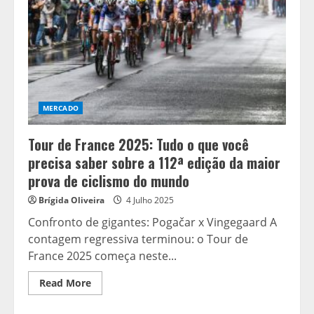
MERCADO
Tour de France 2025: Tudo o que você
precisa saber sobre a 112ª edição da maior
prova de ciclismo do mundo
Brígida Oliveira
4 Julho 2025
Confronto de gigantes: Pogačar x Vingegaard A
contagem regressiva terminou: o Tour de
France 2025 começa neste...
Read
Read More
more
about
Tour