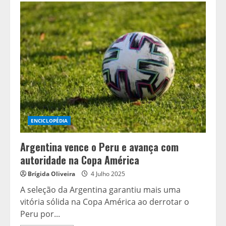
de
France
2025:
Tudo
o
que
você
precisa
saber
sobre
a
112ª
edição
da
maior
prova
de
ENCICLOPÉDIA
ciclismo
do
mundo
Argentina vence o Peru e avança com
autoridade na Copa América
Brígida Oliveira
4 Julho 2025
A seleção da Argentina garantiu mais uma
vitória sólida na Copa América ao derrotar o
Peru por...