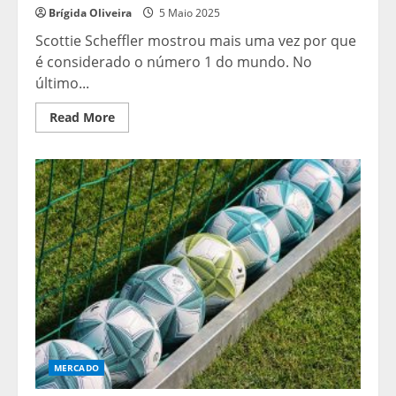
Brígida Oliveira
5 Maio 2025
Scottie Scheffler mostrou mais uma vez por que
é considerado o número 1 do mundo. No
último...
Read
Read More
more
about
Scheffler
domina
CJ
CUP
Byron
Nelson
com
vitória
histórica
e
embolsa
US$
1,78
milhão
MERCADO