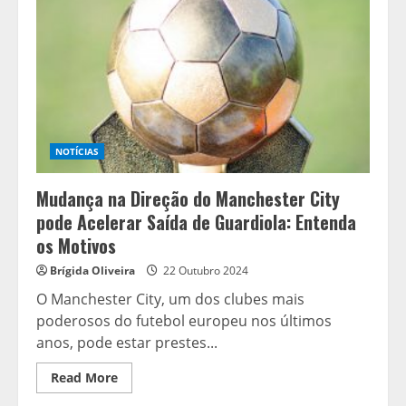
brilham
em
Singapura
NOTÍCIAS
Mudança na Direção do Manchester City
pode Acelerar Saída de Guardiola: Entenda
os Motivos
Brígida Oliveira
22 Outubro 2024
O Manchester City, um dos clubes mais
poderosos do futebol europeu nos últimos
anos, pode estar prestes...
Read
Read More
more
about