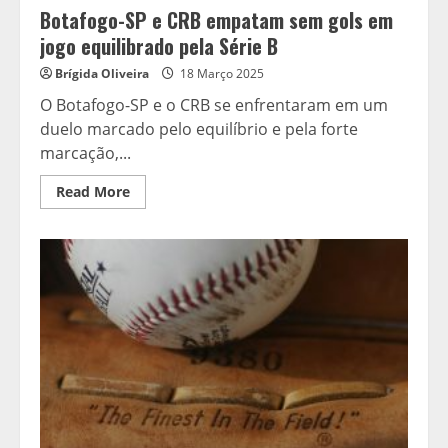
Botafogo-SP e CRB empatam sem gols em
jogo equilibrado pela Série B
Brígida Oliveira
18 Março 2025
O Botafogo-SP e o CRB se enfrentaram em um
duelo marcado pelo equilíbrio e pela forte
marcação,...
Read
Read More
more
about
Botafogo-
SP
e
CRB
empatam
sem
gols
em
jogo
equilibrado
pela
Série
B