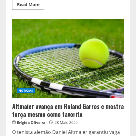
Read
Read More
more
about
Argentina
vence
o
Peru
e
avança
com
autoridade
na
Copa
América
NOTÍCIAS
Altmaier avança em Roland Garros e mostra
força mesmo como favorito
Brígida Oliveira
28 Maio 2025
O tenista alemão Daniel Altmaier garantiu vaga