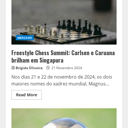
MERCADO
Freestyle Chess Summit: Carlsen e Caruana
brilham em Singapura
Brígida Oliveira
21 Novembro 2024
Nos dias 21 e 22 de novembro de 2024, os dois
maiores nomes do xadrez mundial, Magnus...
Read
Read More
more
about
Freestyle
Chess
Summit:
Carlsen
e
Caruana