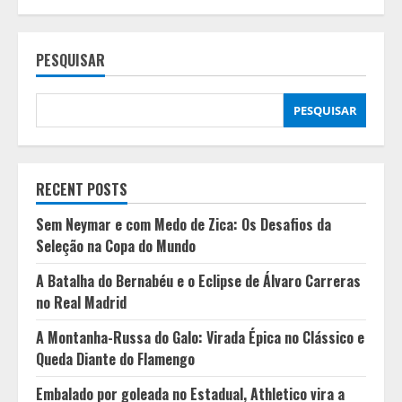
Mudança
na
Direção
do
PESQUISAR
Manchester
City
pode
Acelerar
Saída
PESQUISAR
de
Guardiola:
Entenda
os
Motivos
RECENT POSTS
Sem Neymar e com Medo de Zica: Os Desafios da
Seleção na Copa do Mundo
A Batalha do Bernabéu e o Eclipse de Álvaro Carreras
no Real Madrid
A Montanha-Russa do Galo: Virada Épica no Clássico e
Queda Diante do Flamengo
Embalado por goleada no Estadual, Athletico vira a