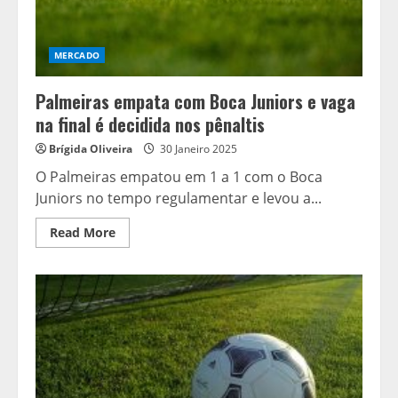
MERCADO
Palmeiras empata com Boca Juniors e vaga
na final é decidida nos pênaltis
Brígida Oliveira
30 Janeiro 2025
O Palmeiras empatou em 1 a 1 com o Boca
Juniors no tempo regulamentar e levou a...
Read
Read More
more
about
Palmeiras
empata
com
Boca
Juniors
e
vaga
na
final
é
decidida