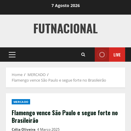
Skip
7 Agosto 2026
to
content
FUTNACIONAL
LIVE
Primary
Menu
Home
MERCADO
Flamengo vence São Paulo e segue forte no Brasileirão
MERCADO
Flamengo vence São Paulo e segue forte no
Brasileirão
Célia Oliveira
4 Março 2025