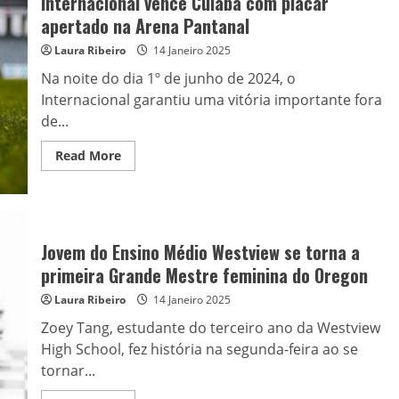
Internacional vence Cuiabá com placar
apertado na Arena Pantanal
Laura Ribeiro
14 Janeiro 2025
Na noite do dia 1º de junho de 2024, o
Internacional garantiu uma vitória importante fora
de...
Read
Read More
more
about
Internacional
vence
Cuiabá
com
placar
Jovem do Ensino Médio Westview se torna a
apertado
na
primeira Grande Mestre feminina do Oregon
Arena
Pantanal
Laura Ribeiro
14 Janeiro 2025
Zoey Tang, estudante do terceiro ano da Westview
High School, fez história na segunda-feira ao se
tornar...