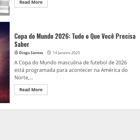
Read
Read More
more
about
Jovem
do
Ensino
Médio
Westview
Copa do Mundo 2026: Tudo o Que Você Precisa
se
torna
Saber
a
primeira
Diogo Santos
14 Janeiro 2025
Grande
Mestre
A Copa do Mundo masculina de futebol de 2026
feminina
do
está programada para acontecer na América do
Oregon
Norte,...
Read
Read More
more
about
Copa
do
Mundo
2026:
Tudo
o
Que
Você
Precisa